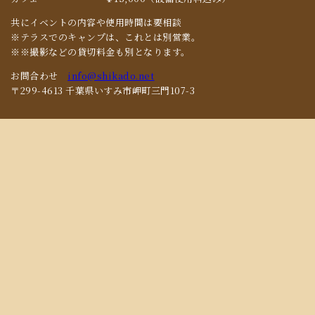
共にイベントの内容や使用時間は要相談
※テラスでのキャンプは、これとは別営業。
※※撮影などの貸切料金も別となります。
お問合わせ
info@shikado.net
〒299-4613 千葉県いすみ市岬町三門107-3