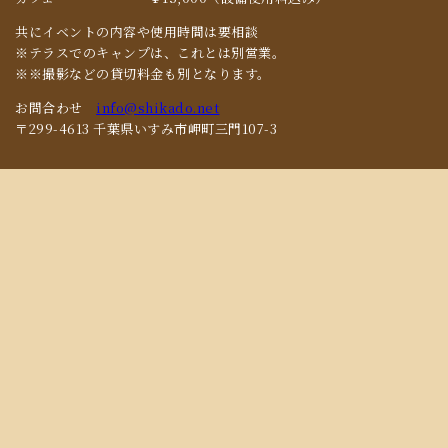
共にイベントの内容や使用時間は要相談
※テラスでのキャンプは、これとは別営業。
※※撮影などの貸切料金も別となります。
お問合わせ
info@shikado.net
〒299-4613 千葉県いすみ市岬町三門107-3