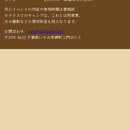
共にイベントの内容や使用時間は要相談
※テラスでのキャンプは、これとは別営業。
※※撮影などの貸切料金も別となります。
お問合わせ
info@shikado.net
〒299-4613 千葉県いすみ市岬町三門107-3