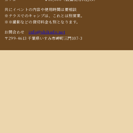
共にイベントの内容や使用時間は要相談
※テラスでのキャンプは、これとは別営業。
※※撮影などの貸切料金も別となります。
お問合わせ
info@shikado.net
〒299-4613 千葉県いすみ市岬町三門107-3