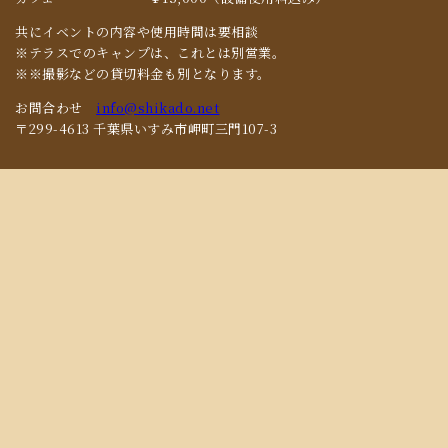
共にイベントの内容や使用時間は要相談
※テラスでのキャンプは、これとは別営業。
※※撮影などの貸切料金も別となります。
お問合わせ
info@shikado.net
〒299-4613 千葉県いすみ市岬町三門107-3