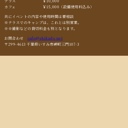
テラス
￥10,000
カフェ
￥15,000（設備使用料込み）
共にイベントの内容や使用時間は要相談
※テラスでのキャンプは、これとは別営業。
※※撮影などの貸切料金も別となります。
お問合わせ
info@shikado.net
〒299-4613 千葉県いすみ市岬町三門107-3