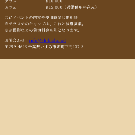
テラス
￥10,000
カフェ
￥15,000（設備使用料込み）
共にイベントの内容や使用時間は要相談
※テラスでのキャンプは、これとは別営業。
※※撮影などの貸切料金も別となります。
お問合わせ
info@shikado.net
〒299-4613 千葉県いすみ市岬町三門107-3