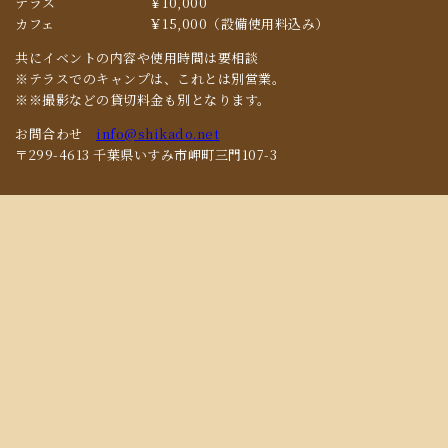
テラス
￥10,000
カフェ
￥15,000（設備使用料込み）
共にイベントの内容や使用時間は要相談
※テラスでのキャンプは、これとは別営業。
※※撮影などの貸切料金も別となります。
お問合わせ
info@shikado.net
〒299-4613 千葉県いすみ市岬町三門107-3