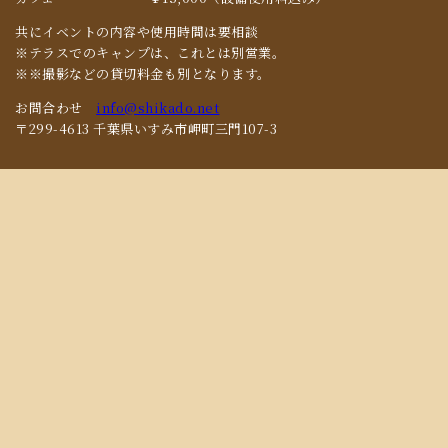
共にイベントの内容や使用時間は要相談
※テラスでのキャンプは、これとは別営業。
※※撮影などの貸切料金も別となります。
お問合わせ
info@shikado.net
〒299-4613 千葉県いすみ市岬町三門107-3