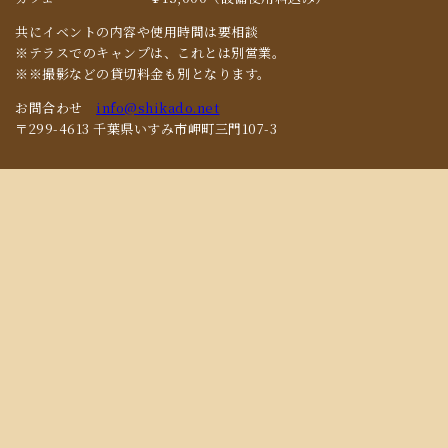
共にイベントの内容や使用時間は要相談
※テラスでのキャンプは、これとは別営業。
※※撮影などの貸切料金も別となります。
お問合わせ
info@shikado.net
〒299-4613 千葉県いすみ市岬町三門107-3