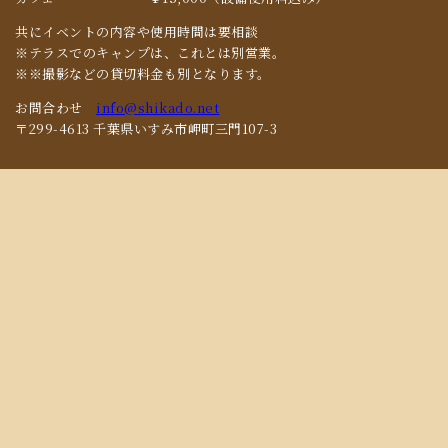
共にイベントの内容や使用時間は要相談
※テラスでのキャンプは、これとは別営業。
※※撮影などの貸切料金も別となります。
お問合わせ
info@shikado.net
〒299-4613 千葉県いすみ市岬町三門107-3